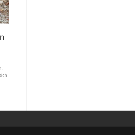
in
n.
sich