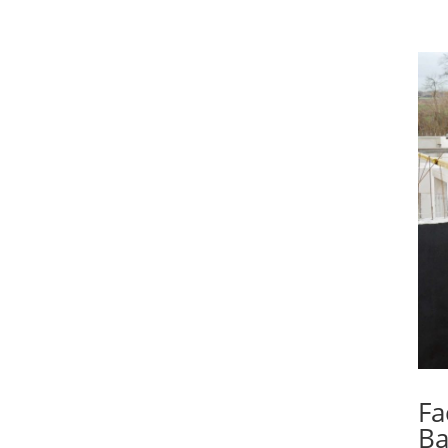
Fa
Ba