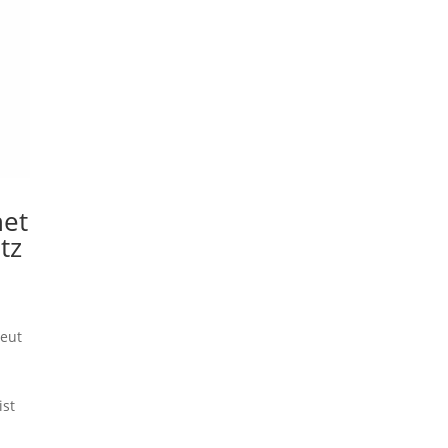
net
tz
reut
ist