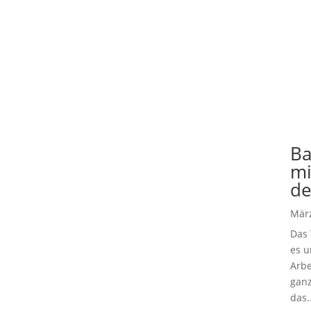
Ba
mi
de
März
Das 
es u
Arbe
ganz
das..